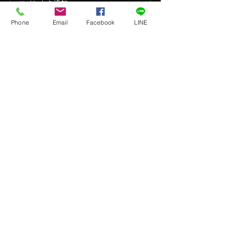
コメントを追加…
年 元旦
Phone
Email
Facebook
LINE
最新順
roku5042
2022年11月28日
早く体験してみたい
いいね！
Golfers Saka
2022年11月28日
返信先
roku5042
是非体験してみてください、お待ちして
おります！
いいね！