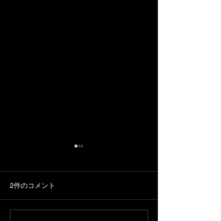
謹賀新年
旧年中は大変お世
誠にありがとうご
2件のコメント
た。 本年も皆様
多幸でありますよ
Golfer’sコンペのご案内
お祈り申し上げます